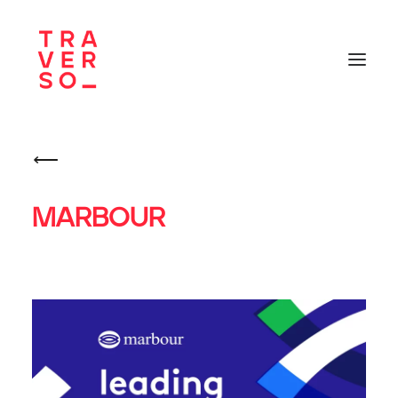
⟶
Portfolio
MARBOUR
Nos services
À propos
Contact